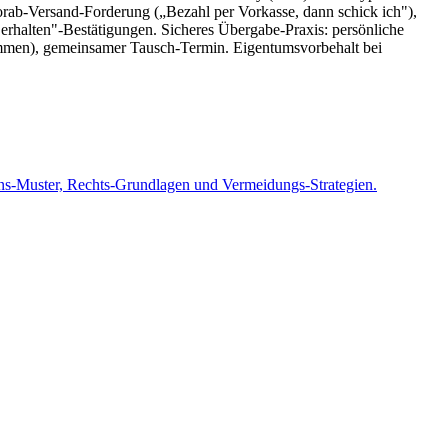
rab-Versand-Forderung („Bezahl per Vorkasse, dann schick ich"),
erhalten"-Bestätigungen. Sicheres Übergabe-Praxis: persönliche
rammen), gemeinsamer Tausch-Termin. Eigentumsvorbehalt bei
ons-Muster, Rechts-Grundlagen und Vermeidungs-Strategien.