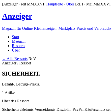
[Anzeiger · seit MMXXVI]
Hauptseite
·
Über
Bd. I · Mai MMXXVI
Anzeiger
Magazin für Online-Kleinanzeigen, Marktplatz-Praxis und Verbrauch
Start
Magazin
Ressorts
Über
← Alle Ressorts
№ V
Anzeiger / Ressort
SICHERHEIT
.
Bezahl-, Betrugs-Praxis.
1 Artikel
Über das Ressort
Sicherheits-/Betrugs-Vermeidungs-Disziplin. PayPal Käuferschutz s